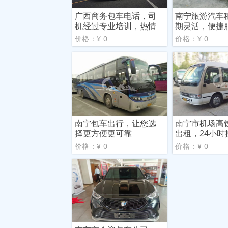
广西商务包车电话，司
南宁旅游汽车
机经过专业培训，热情
期灵活，便捷
微笑
价格：¥ 0
价格：¥ 0
南宁包车出行，让您选
南宁市机场高
择更方便更可靠
出租，24小时
价格：¥ 0
价格：¥ 0