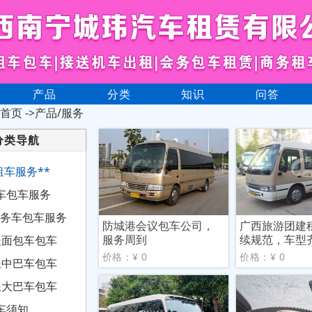
产品
分类
知识
问答
首页
->产品/服务
分类导航
*租车服务**
车包车服务
坐商务车包车服务
防城港会议包车公司，
广西旅游团建
服务周到
续规范，车型
5坐面包车包车
价格：¥ 0
价格：¥ 0
9坐中巴车包车
5坐大巴车包车
车须知