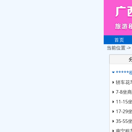
首页
当前位置 ->
****
轿车花
7-8
11-1
17-2
35-5
南宁租