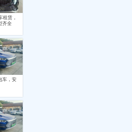
车租赁，
型齐全
包车，安