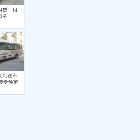
租赁，租
服务
铁站送车
接受预定