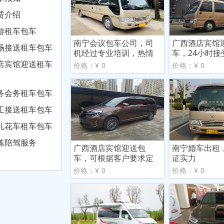
赁介绍
游租车包车
南宁会议包车公司，司
广西酒店宾馆
场接送租车包车
机经过专业培训，热情
车，24小时接
微笑
店宾馆迎送租车
价格：¥ 0
价格：¥ 0
务会务租车包车
工接送租车包车
礼花车租车包车
练陪驾服务
广西酒店宾馆迎送包
南宁婚车出租
车，可根据客户要求定
证实力
制租车
价格：¥ 0
价格：¥ 0