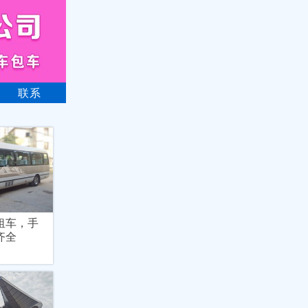
联系
租车，手
齐全