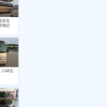
迎送包
受预定
，口碑见