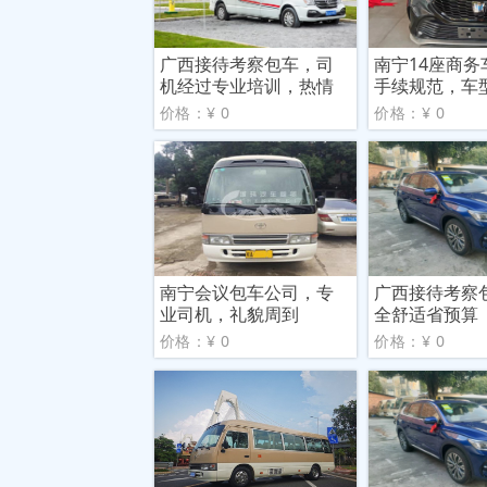
广西接待考察包车，司
南宁14座商务
机经过专业培训，热情
手续规范，车
微笑
价格：¥ 0
价格：¥ 0
南宁会议包车公司，专
广西接待考察
业司机，礼貌周到
全舒适省预算
价格：¥ 0
价格：¥ 0