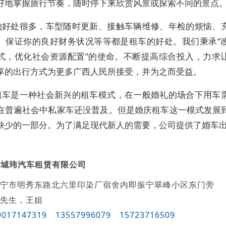
好地掌握旅行节奏，随时停下来欣赏风景或探索不同的景点
的好处很多，车型随时更新、接触车辆维修、年检的烦恼、
、保证你的良好财务状况等等都是租车的好处。我们秉承“
式，优化社会资源配置”的使命。不断提高综合投入，力求
享的出行方式为更多广西人民所接受，并为之而受益。
租车是一种社会新兴的租车模式，在一般婚礼的场合下用车
在普遍社会中私家车还没普及。但是婚庆租车这一模式发展
缺少的一部分。为了满足现代新人的需要，公司提供了婚车
宁城玮汽车租赁有限公司
南宁市明秀东路北六里印染厂宿舍内即振宁翠峰小区东门旁
先生，王姐
9017147319
13557996079
15723716509