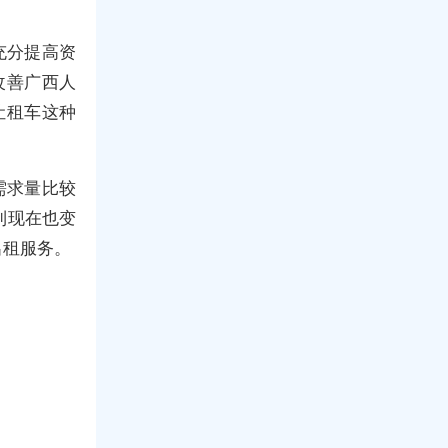
。
充分提高资
改善广西人
让租车这种
需求量比较
到现在也变
出租服务。