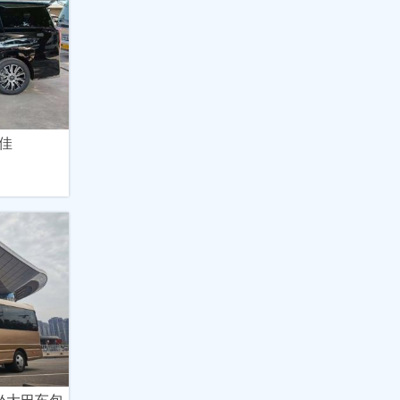
佳
5坐大巴车包